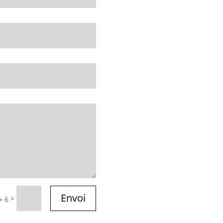
Envoi
=
+ 6